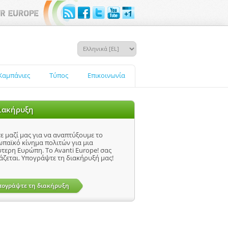
Καμπάνιες
Τύπος
Επικοινωνία
ιακήρυξη
ε μαζί μας για να αναπτύξουμε το
παϊκό κίνημα πολιτών για μια
τερη Ευρώπη. Το Avanti Europe! σας
άζεται. Υπογράψτε τη διακήρυξή μας!
πογράψτε τη διακήρυξη