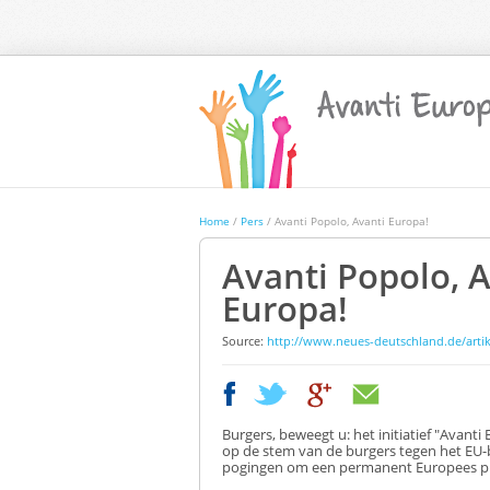
Home
/
Pers
/ Avanti Popolo, Avanti Europa!
Avanti Popolo, A
Europa!
Source
:
http://www.neues-deutschland.de/artik
|
|
Burgers
,
beweegt u
:
het initiatief
"
Avanti
op
de stem
van de
burgers tegen
het EU-
pogingen om
een permanent Europees
p