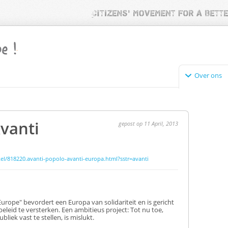
Over ons
vanti
gepost op 11 April, 2013
el/818220.avanti-popolo-avanti-europa.html?sstr=avanti
Europe
"
bevordert een
Europa
van solidariteit
en
is gericht
beleid
te versterken
.
Een ambitieus project
:
Tot nu toe
,
ubliek
vast te stellen,
is mislukt
.