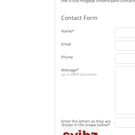
Het is ook mogelijk onderstaand contactfo
Contact Form
Name
*
Email
Phone
Message
*
up to 4000 characters
Enter the letters as they are
shown in the image below
*