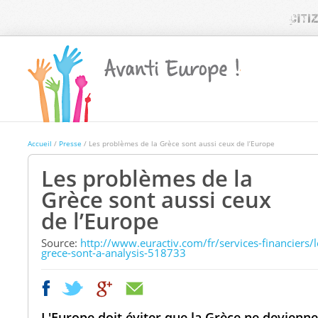
Accueil
/
Presse
/ Les problèmes de la Grèce sont aussi ceux de l’Europe
Les problèmes de la
Grèce sont aussi ceux
de l’Europe
Source
:
http://www.euractiv.com/fr/services-financiers/
grece-sont-a-analysis-518733
|
|
L'Europe doit éviter que la Grèce ne devienn