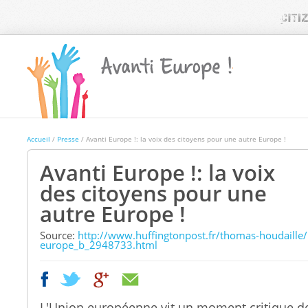
Accueil
/
Presse
/ Avanti Europe !: la voix des citoyens pour une autre Europe !
Avanti Europe !: la voix
des citoyens pour une
autre Europe !
Source
:
http://www.huffingtonpost.fr/thomas-houdaille/in
europe_b_2948733.html
|
|
L'Union européenne vit un moment critique de 