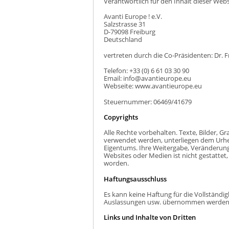
Verantwortlich für den Inhalt dieser Webse
Avanti Europe ! e.V.
Salzstrasse 31
D-79098 Freiburg
Deutschland
vertreten durch die Co-Präsidenten: Dr.
Telefon: +33 (0) 6 61 03 30 90
Email: info@avantieurope.eu
Webseite: www.avantieurope.eu
Steuernummer: 06469/41679
Copyrights
Alle Rechte vorbehalten. Texte, Bilder, Gra
verwendet werden, unterliegen dem Urhe
Eigentums. Ihre Weitergabe, Veränderun
Websites oder Medien ist nicht gestattet, 
worden.
Haftungsausschluss
Es kann keine Haftung für die Vollständigk
Auslassungen usw. übernommen werden
Links und Inhalte von Dritten