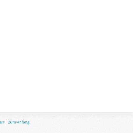
ien
|
Zum Anfang