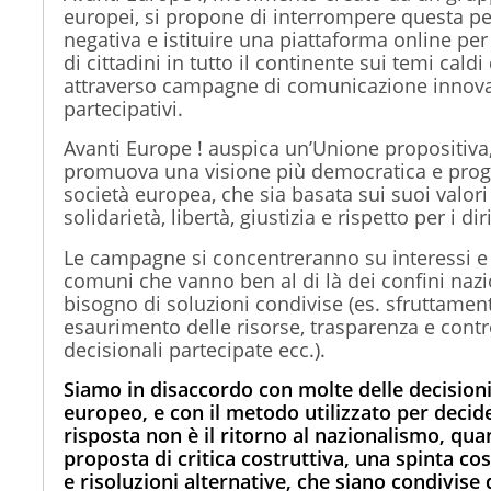
europei, si propone di interrompere questa pe
negativa e istituire una piattaforma online per
di cittadini in tutto il continente sui temi caldi
attraverso campagne di comunicazione innova
partecipativi.
Avanti Europe
! auspica un’Unione propositiva
promuova una visione più democratica e progr
società europea, che sia basata sui suoi valor
solidarietà, libertà, giustizia e rispetto per i dir
Le campagne si concentreranno su interessi e 
comuni che vanno ben al di là dei confini naz
bisogno di soluzioni condivise (es. sfruttame
esaurimento delle risorse, trasparenza e contro
decisionali partecipate ecc.).
Siamo in disaccordo con molte delle decisioni 
europeo, e con il metodo utilizzato per decid
risposta non è il ritorno al nazionalismo, qu
proposta di critica costruttiva, una spinta co
e risoluzioni alternative, che siano condivise d